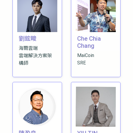
劉鋐畯
Che Chia
Chang
海爾雲端
MaiCoin
雲端解決方案架
SRE
構師