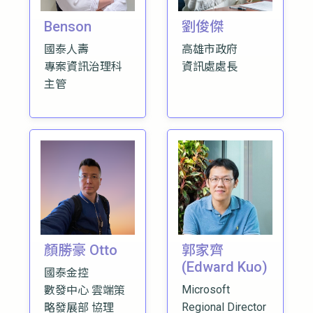
Benson
劉俊傑
國泰人壽
高雄市政府
專案資訊治理科
資訊處處長
主管
顏勝豪 Otto
郭家齊
(Edward Kuo)
國泰金控
Microsoft
數發中心 雲端策
Regional Director
略發展部 協理