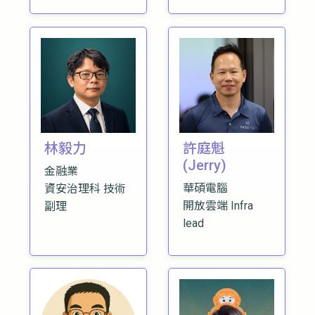
林毅力
許庭魁
(Jerry)
金融業
華碩電腦
資安治理科 技術
開放雲端 Infra
副理
lead