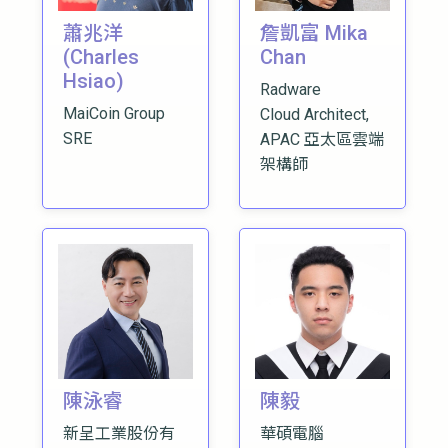
蕭兆洋
詹凱富 Mika
(Charles
Chan
Hsiao)
Radware
MaiCoin Group
Cloud Architect,
SRE
APAC 亞太區雲端
架構師
陳泳睿
陳毅
新呈工業股份有
華碩電腦