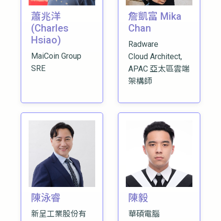
蕭兆洋
詹凱富 Mika
(Charles
Chan
Hsiao)
Radware
MaiCoin Group
Cloud Architect,
SRE
APAC 亞太區雲端
架構師
陳泳睿
陳毅
新呈工業股份有
華碩電腦