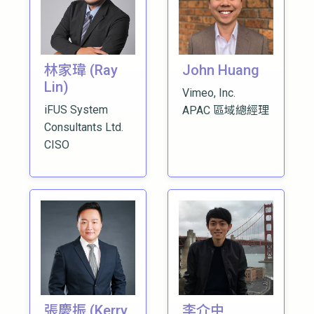
林家瑋 (Ray
John Huang
Lin)
Vimeo, Inc.
iFUS System
APAC 區域總經理
Consultants Ltd.
CISO
張慶振 (Kerry
李介中