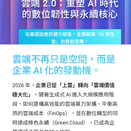
雲端 2.0：重塑 AI 時代
的數位韌性與永續核心
從基礎設施到算力賦能，全面解構「AI 原生
雲」的實戰策略。
活動時間
雲端不再只是空間，而是
2026 年 7 月 1 ~ 2 日 09:00 - 17:00
活動地點
企業 AI 化的發動機。
台北南港展覽館 2 館 7 樓
2026 年，
只要提供任一場的報到 QR Code 就可以參
企業已從「上雲」轉向「雲端價值
加 7/1–7/2 兩天活動
極大化」
。隨著生成式 AI 進入大規模應用階
段，如何建構高效能的雲端算力架構、平衡高
昂的雲端成本（FinOps），並在數位轉型的同
時達成綠色永續（Green Cloud），已成為企