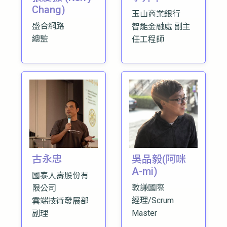
Chang)
玉山商業銀行
盛合網路
智能金融處 副主
總監
任工程師
古永忠
吳品毅(阿咪
A-mi)
國泰人壽股份有
敦謙國際
限公司
經理/Scrum
雲端技術發展部
Master
副理