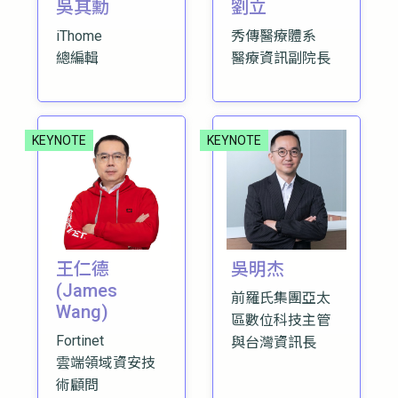
吳其勳
劉立
iThome
秀傳醫療體系
總編輯
醫療資訊副院長
王仁德
吳明杰
(James
前羅氏集團亞太
Wang)
區數位科技主管
Fortinet
與台灣資訊長
雲端領域資安技
術顧問