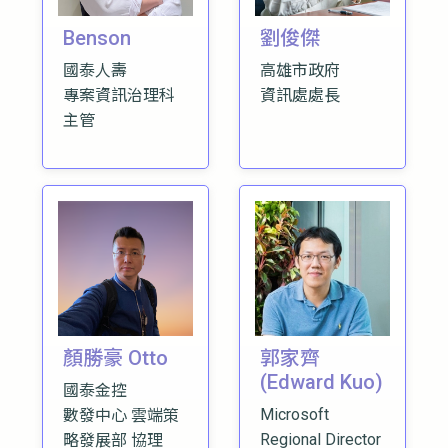
Benson
劉俊傑
國泰人壽
高雄市政府
專案資訊治理科
資訊處處長
主管
顏勝豪 Otto
郭家齊
(Edward Kuo)
國泰金控
Microsoft
數發中心 雲端策
Regional Director
略發展部 協理