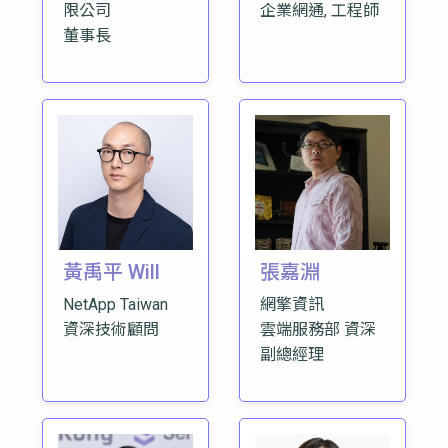
限公司
企業網通, 工程師
董事長
黃禹平 Will
張嘉淵
NetApp Taiwan
網擎資訊
資深技術顧問
雲端服務部 資深
副總經理