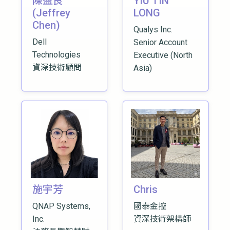
陳盈良
YIU TIN
(Jeffrey
LONG
Chen)
Qualys Inc.
Dell
Senior Account
Technologies
Executive (North
資深技術顧問
Asia)
施宇芳
Chris
QNAP Systems,
國泰金控
Inc.
資深技術架構師