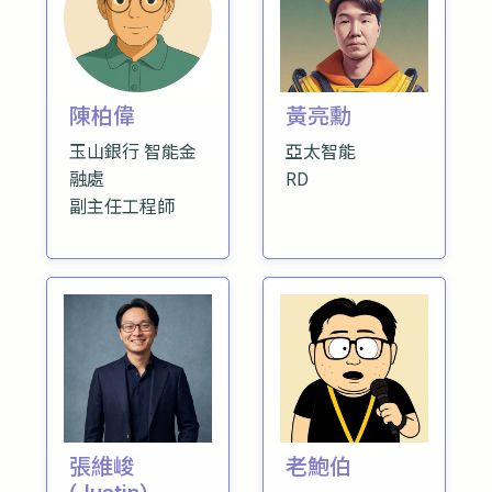
陳柏偉
黃亮勳
玉山銀行 智能金
亞太智能
融處
RD
副主任工程師
張維峻
老鮑伯