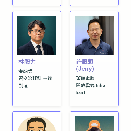
林毅力
許庭魁
(Jerry)
金融業
華碩電腦
資安治理科 技術
開放雲端 Infra
副理
lead