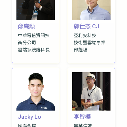
鄭廉勲
郭仕杰 CJ
中華電信資訊技
亞利安科技
術分公司
技術暨雲端事業
雲端系統處科長
部經理
Jacky Lo
李智樺
國泰金控
集英信誠