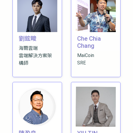
劉鋐畯
Che Chia
Chang
海爾雲端
MaiCoin
雲端解決方案架
SRE
構師