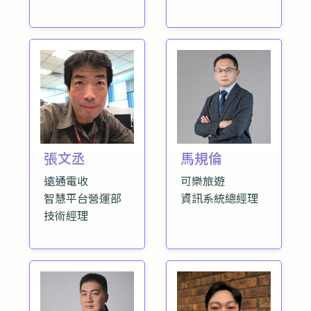
張文丞
馬規倫
遠通電收
可樂旅遊
智慧平台營運部
資訊系統總經理
技術經理