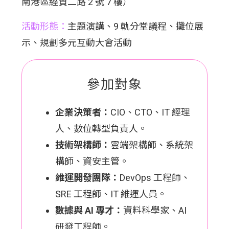
南港區經貿二路 2 號 7 樓）
活動形態：
主題演講、9 軌分堂議程、攤位展
示、規劃多元互動大會活動
參加對象
企業決策者：
CIO、CTO、IT 經理
人、數位轉型負責人。
技術架構師：
雲端架構師、系統架
構師、資安主管。
維運開發團隊：
DevOps 工程師、
SRE 工程師、IT 維運人員。
數據與 AI 專才：
資料科學家、AI
研發工程師。